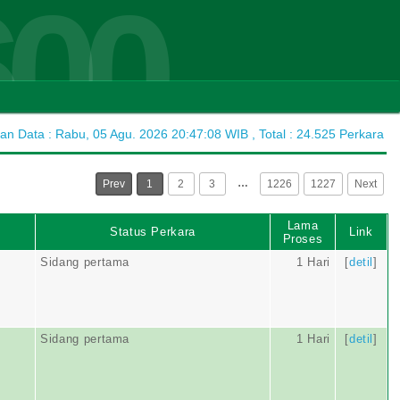
600
 Data : Rabu, 05 Agu. 2026 20:47:08 WIB , Total : 24.525 Perkara
…
Prev
1
2
3
1226
1227
Next
Lama
Status Perkara
Link
Proses
Sidang pertama
1 Hari
[
detil
]
Sidang pertama
1 Hari
[
detil
]