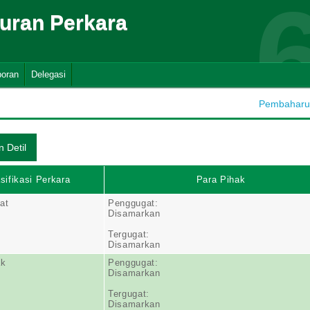
suran Perkara
poran
Delegasi
Pembaharuan
sifikasi Perkara
Para Pihak
at
Penggugat:
Disamarkan
Tergugat:
Disamarkan
ak
Penggugat:
Disamarkan
Tergugat:
Disamarkan