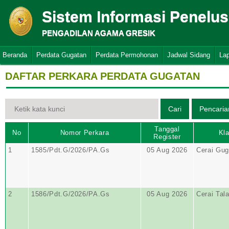
Sistem Informasi Penelu
PENGADILAN AGAMA GRESIK
Beranda
Perdata Gugatan
Perdata Permohonan
Jadwal Sidang
La
DAFTAR PERKARA PERDATA GUGATAN
Tanggal
No
Nomor Perkara
Kla
Register
1
1585/Pdt.G/2026/PA.Gs
05 Aug 2026
Cerai Gug
2
1586/Pdt.G/2026/PA.Gs
05 Aug 2026
Cerai Tal